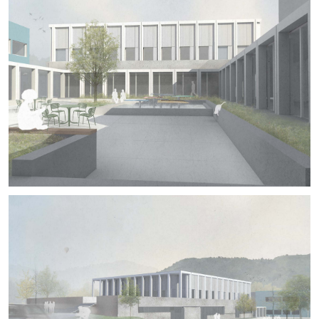
+
+
+