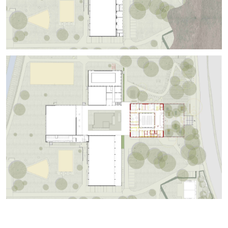
+
+
+