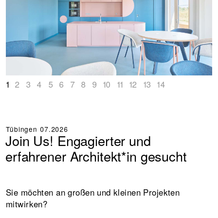
1
2
3
4
5
6
7
8
9
10
11
12
13
14
Tübingen
07.2026
Join Us! Engagierter und
erfahrener Architekt*in gesucht
Sie möchten an großen und kleinen Projekten
mitwirken?