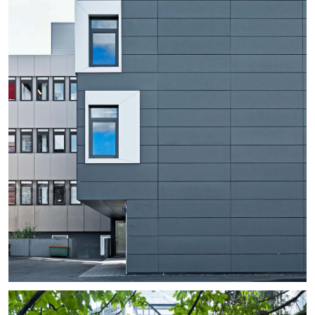
+
+
+