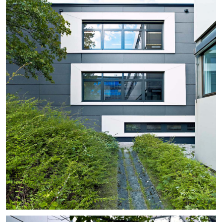
+
+
+