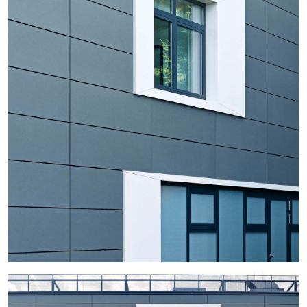
+
+
+