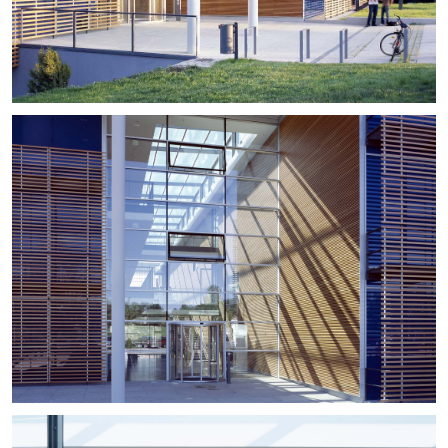
+
+
+