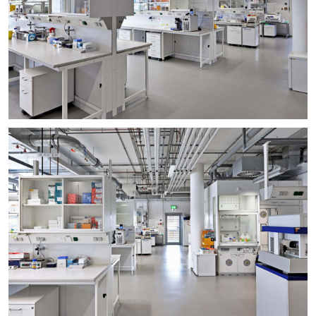
+
+
+