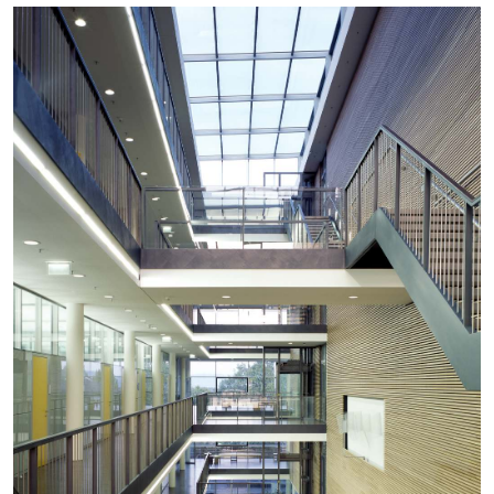
+
+
+