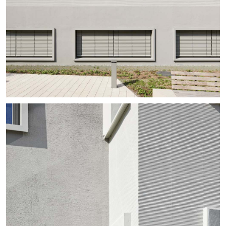
+
+
+