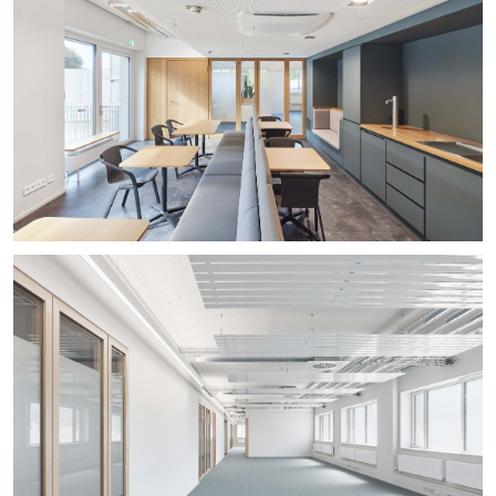
+
+
+