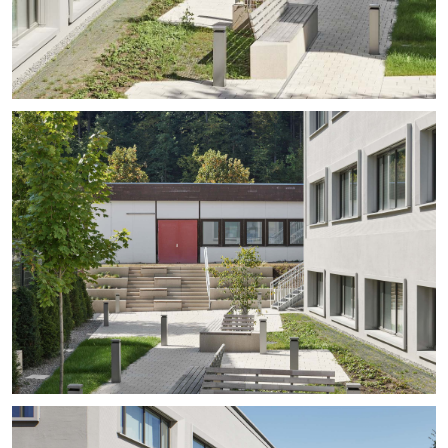
+
+
+