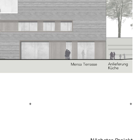
+
+
+
+