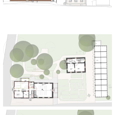
+
+
+