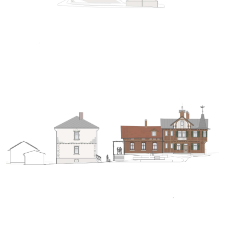
+
+
+