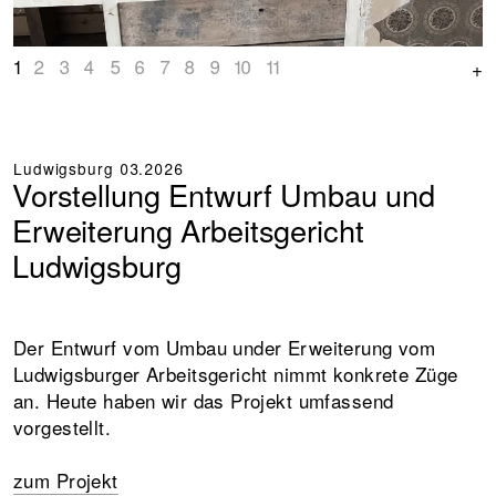
1
2
3
4
5
6
7
8
9
10
11
+
+
+
Ludwigsburg
03.2026
Vorstellung Entwurf Umbau und
Erweiterung Arbeitsgericht
Ludwigsburg
Der Entwurf vom Umbau under Erweiterung vom
Ludwigsburger Arbeitsgericht nimmt konkrete Züge
an. Heute haben wir das Projekt umfassend
vorgestellt.
zum Projekt