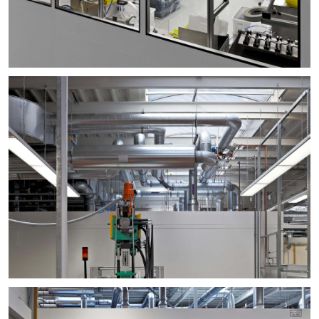
+
+
+