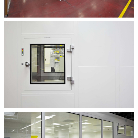
+
+
+