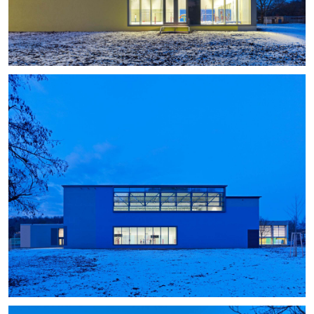
+
+
+