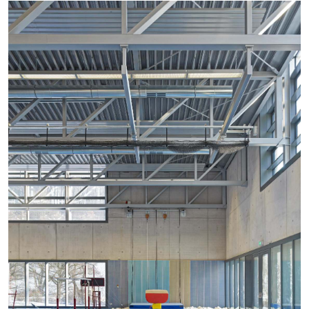
+
+
+