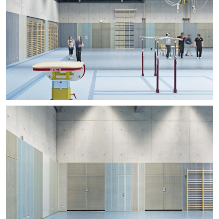
+
+
+